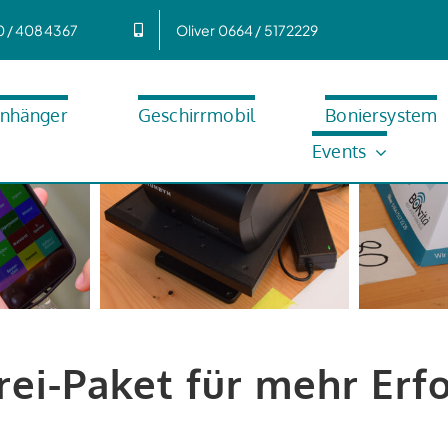
0 / 4084367
Oliver 0664 / 5172229
anhänger
Geschirrmobil
Boniersystem
Events
ei-Paket für mehr Erf